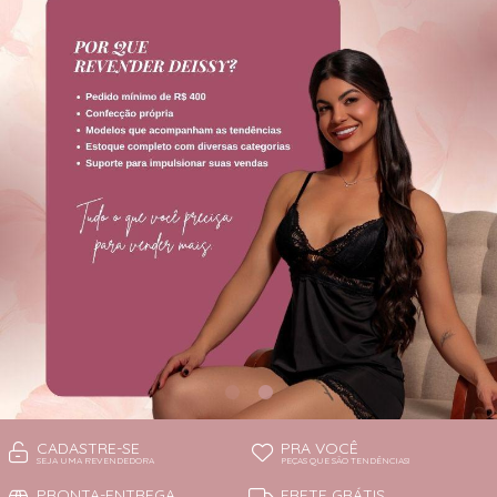
TODOS DE PROMOÇÕES
CADASTRE-SE
PRA VOCÊ
SEJA UMA REVENDEDORA
PEÇAS QUE SÃO TENDÊNCIAS!
PRONTA-ENTREGA
FRETE GRÁTIS