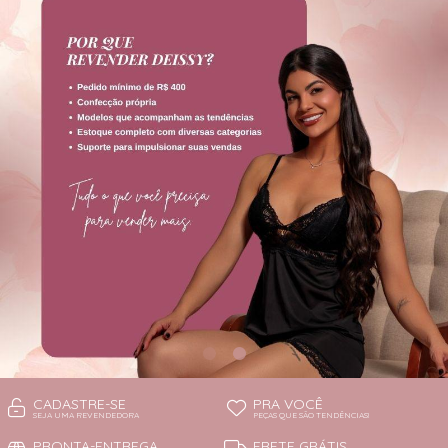
TODOS DE PROMOÇÕES
CADASTRE-SE
PRA VOCÊ
SEJA UMA REVENDEDORA
PEÇAS QUE SÃO TENDÊNCIAS!
PRONTA-ENTREGA
FRETE GRÁTIS