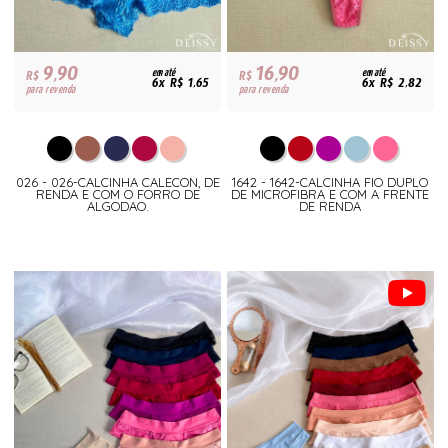
9,90
16,90
R$
em até
R$
em até
6x R$ 1,65
6x R$ 2,82
para revenda
para revenda
026 - 026-CALCINHA CALECON, DE
1642 - 1642-CALCINHA FIO DUPLO
RENDA E COM O FORRO DE
DE MICROFIBRA E COM A FRENTE
ALGODAO.
DE RENDA