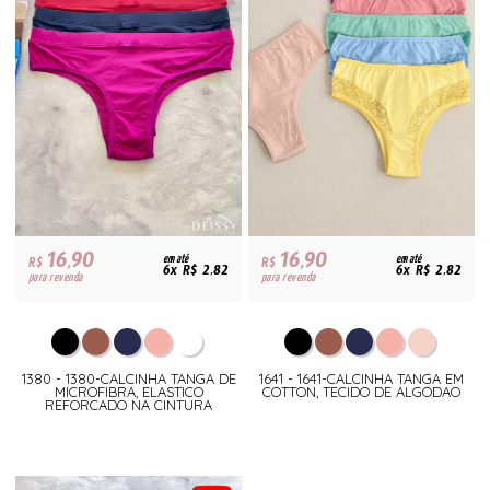
16,90
16,90
R$
em até
R$
em até
6x R$ 2,82
6x R$ 2,82
para revenda
para revenda
1380 - 1380-CALCINHA TANGA DE
1641 - 1641-CALCINHA TANGA EM
MICROFIBRA, ELASTICO
COTTON, TECIDO DE ALGODAO
REFORCADO NA CINTURA