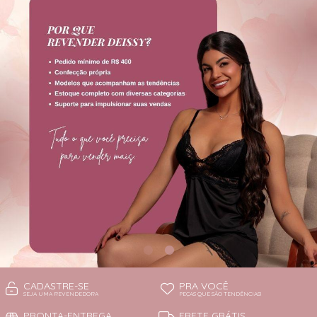
TODOS DE PROMOÇÕES
CADASTRE-SE
PRA VOCÊ
SEJA UMA REVENDEDORA
PEÇAS QUE SÃO TENDÊNCIAS!
PRONTA-ENTREGA
FRETE GRÁTIS