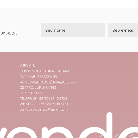
 NOVIDADES E
SUPORTE
DEISSY MODA ÍNTIMA JURUAIA
CNPJ 01.884.362/0001-55
RUA JOAQUIM JOSÉ MARQUES, 477
CENTRO, JURUAIA/MG
CEP 37805-000
TELEFONE +55 (35) 99115-3724
WHATSAPP +55 (35) 99115-3724
contatolojadeissy@gmail.com