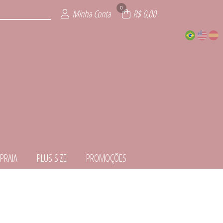
0
Minha Conta
R$ 0,00
PRAIA
PLUS SIZE
PROMOÇÕES
EDORA
ITE
ÕES
IOS
AIA
ZE
IE
L
S