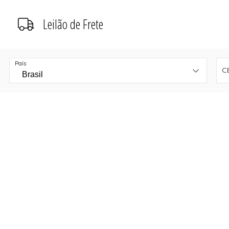
Leilão de Frete
País
C