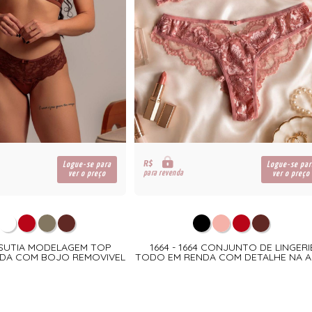
R$
Logue-se para
Logue-se par
para revenda
ver o preço
ver o preço
2 SUTIA MODELAGEM TOP
1664 - 1664 CONJUNTO DE LINGERI
DA COM BOJO REMOVIVEL
TODO EM RENDA COM DETALHE NA A