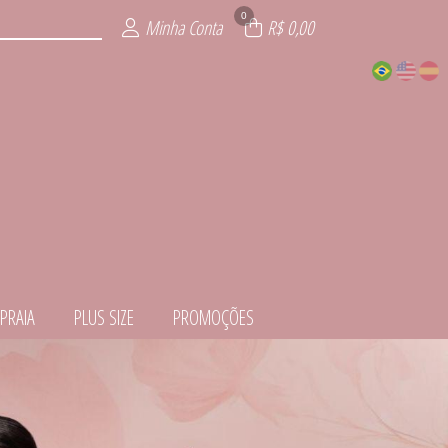
0
Minha Conta
R$ 0,00
PRAIA
PLUS SIZE
PROMOÇÕES
EDORA
ITE
ÕES
IOS
AIA
ZE
IE
L
S