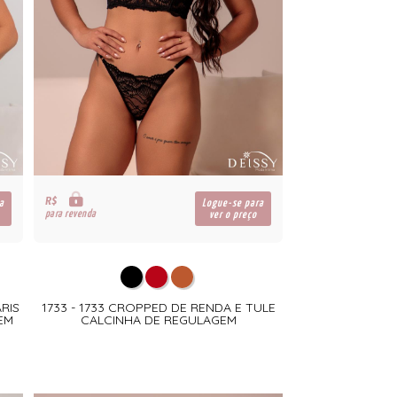
R$
a
Logue-se para
para revenda
ver o preço
RIS
1733 - 1733 CROPPED DE RENDA E TULE
EM
CALCINHA DE REGULAGEM