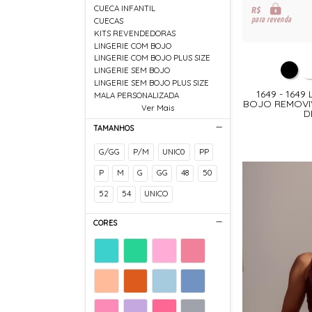
CUECA INFANTIL
R$
para revenda
CUECAS
KITS REVENDEDORAS
LINGERIE COM BOJO
LINGERIE COM BOJO PLUS SIZE
LINGERIE SEM BOJO
LINGERIE SEM BOJO PLUS SIZE
1649 - 164
MALA PERSONALIZADA
BOJO REMOVIV
Ver Mais
D
TAMANHOS
G/GG
P/M
UNIC0
PP
P
M
G
GG
48
50
52
54
UNICO
CORES