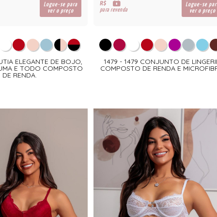
R$
Logue-se para
Logue-se par
para revenda
ver o preço
ver o preço
SUTIA ELEGANTE DE BOJO,
1479 - 1479 CONJUNTO DE LINGERI
PUMA E TODO COMPOSTO
COMPOSTO DE RENDA E MICROFIB
DE RENDA.