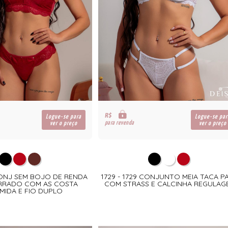
R$
Logue-se para
Logue-se par
para revenda
ver o preço
ver o preço
 CONJ SEM BOJO DE RENDA
1729 - 1729 CONJUNTO MEIA TACA PA
RRADO COM AS COSTA
COM STRASS E CALCINHA REGULAG
MIDA E FIO DUPLO