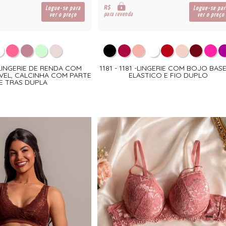
R$
Logue-se para
Logue-se par
para revenda
ver o preço
ver o preço
9 LINGERIE DE RENDA COM
1181 - 1181 -LINGERIE COM BOJO BAS
EL, CALCINHA COM PARTE
ELASTICO E FIO DUPLO
E TRAS DUPLA