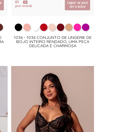
R$
a
Logue-se para
para revenda
ver o preço
E
1036 - 1036 CONJUNTO DE LINGERIE DE
RA
BOJO INTEIRO RENDADO, UMA PECA
DELICADA E CHARMOSA