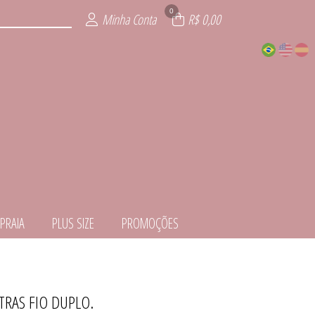
0
Minha Conta
R$ 0,00
PRAIA
PLUS SIZE
PROMOÇÕES
TRAS FIO DUPLO.
EDORA
ITE
ÕES
IOS
AIA
ZE
IE
L
S