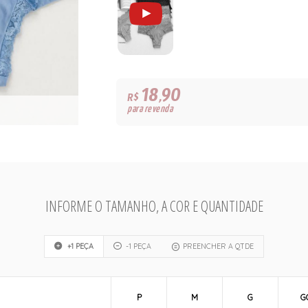
18,90
R$
para revenda
INFORME O TAMANHO, A COR E QUANTIDADE
+1 PEÇA
-1 PEÇA
PREENCHER A QTDE
P
M
G
G