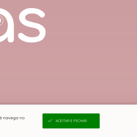
cê navega no
ACEITAR E FECHAR