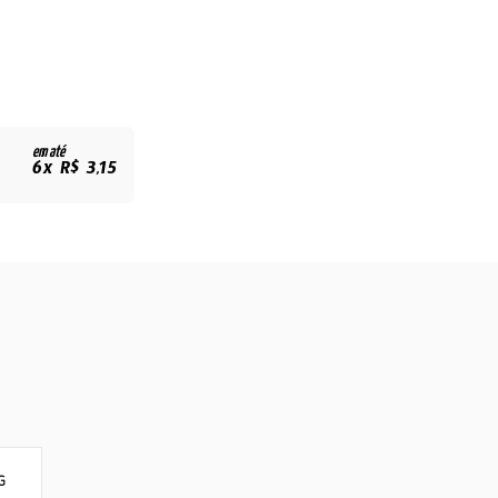
em até
6x R$ 3,15
G