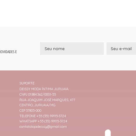
 NOVIDADES E
SUPORTE
DEISSY MODA ÍNTIMA JURUAIA
CNPJ 01.884.362/0001-55
RUA JOAQUIM JOSÉ MARQUES, 477
CENTRO, JURUAIA/MG
CEP 37805-000
TELEFONE +55 (35) 99115-3724
WHATSAPP +55 (35) 99115-3724
contatolojadeissy@gmail.com