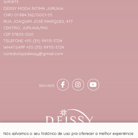
SUPORTE
DEISSY MODA ÍNTIMA JURUAIA
CNPJ 01.884.362/0001-55
RUA JOAQUIM JOSÉ MARQUES, 477
CENTRO, JURUAIA/MG
CEP 37805-000
TELEFONE +55 (35) 99115-3724
WHATSAPP +55 (35) 99115-3724
contatolojadeissy@gmail.com
® TODOS DIREITOS RESERVADOS
Nós salvamos o seu histórico de uso pra oferecer a melhor experiência