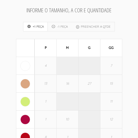
INFORME O TAMANHO, A COR E QUANTIDADE
+1 PEÇA
-1 PEÇA
PREENCHER A QTDE
P
M
G
GG