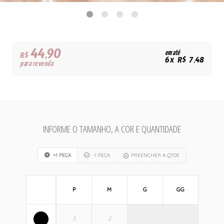
44,90
em até
R$
6x R$ 7,48
para revenda
INFORME O TAMANHO, A COR E QUANTIDADE
+1 PEÇA
-1 PEÇA
PREENCHER A QTDE
P
M
G
GG