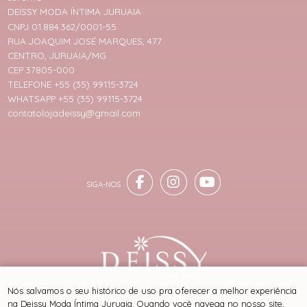
DEISSY MODA ÍNTIMA JURUAIA
CNPJ 01.884.362/0001-55
RUA JOAQUIM JOSÉ MARQUES, 477
CENTRO, JURUAIA/MG
CEP 37805-000
TELEFONE +55 (35) 99115-3724
WHATSAPP +55 (35) 99115-3724
contatolojadeissy@gmail.com
® TODOS DIREITOS RESERVADOS
Nós salvamos o seu histórico de uso pra oferecer a melhor experiência
na Deissy Moda Íntima Juruaia. Quando você navega no nosso site,