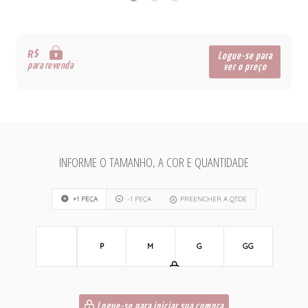
R$
Logue-se para
para revenda
ver o preço
INFORME O TAMANHO, A COR E QUANTIDADE
+1 PEÇA
-1 PEÇA
PREENCHER A QTDE
P
M
G
GG
Logue-se para iniciar sua compra