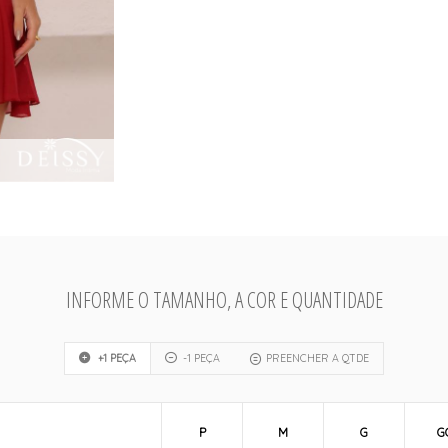
INFORME O TAMANHO, A COR E QUANTIDADE
+1 PEÇA
-1 PEÇA
PREENCHER A QTDE
P
M
G
G