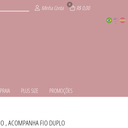
0
Minha Conta
R$ 0,00
PRAIA
PLUS SIZE
PROMOÇÕES
JO , ACOMPANHA FIO DUPLO
EDORA
ITE
ÕES
IOS
AIA
ZE
IE
L
S