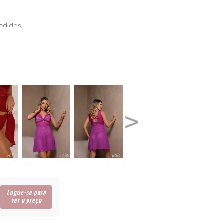
edidas
Logue-se para
ver o preço