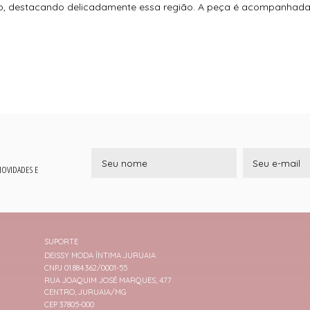
to, destacando delicadamente essa região. A peça é acompanhada p
 NOVIDADES E
SUPORTE
DEISSY MODA ÍNTIMA JURUAIA
CNPJ 01.884.362/0001-55
RUA JOAQUIM JOSÉ MARQUES, 477
CENTRO, JURUAIA/MG
CEP 37805-000