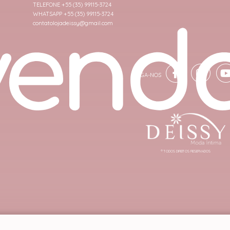
TELEFONE +55 (35) 99115-3724
WHATSAPP +55 (35) 99115-3724
contatolojadeissy@gmail.com
® TODOS DIREITOS RESERVADOS