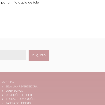
or um fio duplo de tule.
EU QUERO
COMPRAS
SEJA UMA REVENDEDORA
QUEM SOMOS
CONDIÇÕES DE FRETE
TROCAS E DEVOLUÇÕES
TABELA DE MEDIDAS