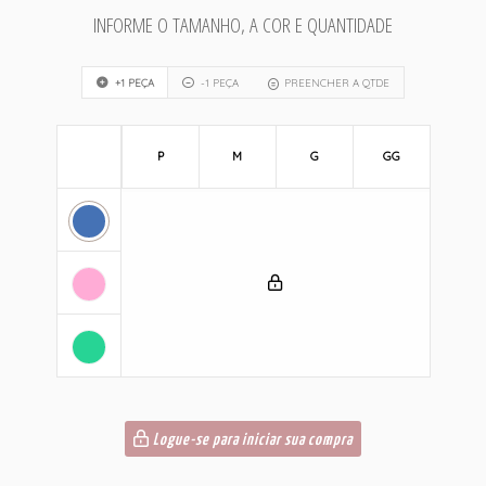
INFORME O TAMANHO, A COR E QUANTIDADE
+1 PEÇA
-1 PEÇA
PREENCHER A QTDE
P
M
G
GG
Logue-se para iniciar sua compra