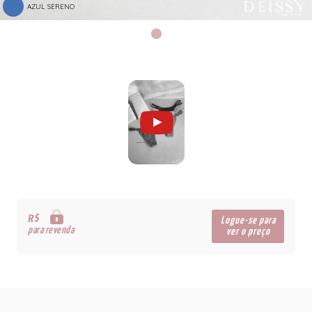
AZUL SERENO
R$
Logue-se para
para revenda
ver o preço