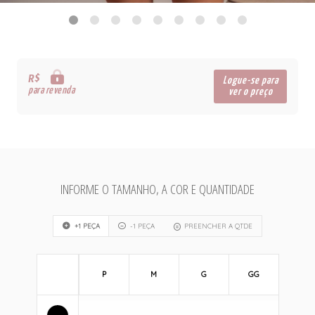
R$
Logue-se para
para revenda
ver o preço
INFORME O TAMANHO, A COR E QUANTIDADE
+1 PEÇA
-1 PEÇA
PREENCHER A QTDE
P
M
G
GG