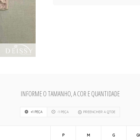
INFORME O TAMANHO, A COR E QUANTIDADE
+1 PEÇA
-1 PEÇA
PREENCHER A QTDE
P
M
G
G