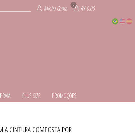
0
Minha Conta
R$ 0,00
PRAIA
PLUS SIZE
PROMOÇÕES
OM A CINTURA COMPOSTA POR
EDORA
ITE
ÕES
IOS
AIA
ZE
IE
L
S