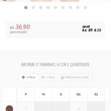
36,90
em até
R$
6x R$ 6,15
para revenda
INFORME O TAMANHO, A COR E QUANTIDADE
+1 PEÇA
-1 PEÇA
PREENCHER A QTDE
P
M
G
GG
52