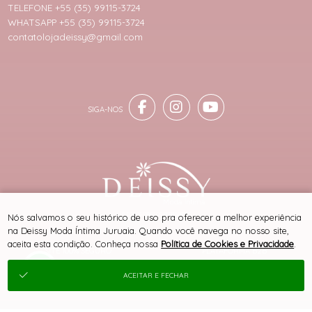
TELEFONE +55 (35) 99115-3724
WHATSAPP +55 (35) 99115-3724
contatolojadeissy@gmail.com
® TODOS DIREITOS RESERVADOS
Nós salvamos o seu histórico de uso pra oferecer a melhor experiência
na Deissy Moda Íntima Juruaia. Quando você navega no nosso site,
aceita esta condição. Conheça nossa
Política de Cookies e Privacidade
.
SITE 100% SEGURO
PLATAFORMA B2B
ACEITAR E FECHAR