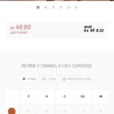
49,90
em até
R$
6x R$ 8,32
para revenda
INFORME O TAMANHO, A COR E QUANTIDADE
+1 PEÇA
-1 PEÇA
PREENCHER A QTDE
P
M
G
GG
48