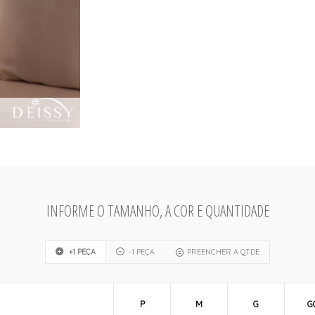
INFORME O TAMANHO, A COR E QUANTIDADE
+1 PEÇA
-1 PEÇA
PREENCHER A QTDE
P
M
G
G