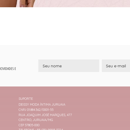
 NOVIDADES E
SUPORTE
DEISSY MODA ÍNTIMA JURUAIA
CNPJ 01.884.362/0001-55
RUA JOAQUIM JOSÉ MARQUES, 477
CENTRO, JURUAIA/MG
CEP 37805-000