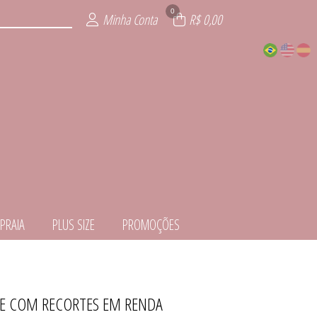
0
Minha Conta
R$ 0,00
PRAIA
PLUS SIZE
PROMOÇÕES
TE COM RECORTES EM RENDA
EDORA
ITE
ÕES
IOS
AIA
ZE
IE
L
S