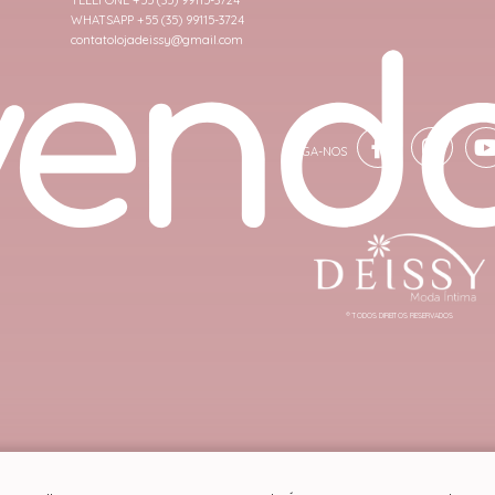
TELEFONE +55 (35) 99115-3724
WHATSAPP +55 (35) 99115-3724
contatolojadeissy@gmail.com
® TODOS DIREITOS RESERVADOS