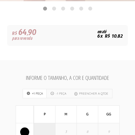
64,90
em até
R$
6x R$ 10,82
para revenda
INFORME O TAMANHO, A COR E QUANTIDADE
+1 PEÇA
-1 PEÇA
PREENCHER A QTDE
P
M
G
GG