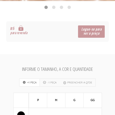
R$
Logue-se para
para revenda
ver o preço
INFORME O TAMANHO, A COR E QUANTIDADE
+1 PEÇA
-1 PEÇA
PREENCHER A QTDE
P
M
G
GG